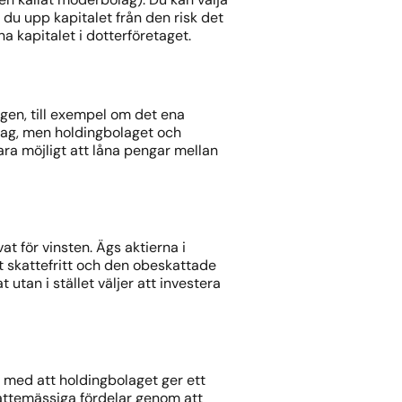
 du upp kapitalet från den risk det
a kapitalet i dotterföretaget.
agen, till exempel om det ena
retag, men holdingbolaget och
ra möjligt att låna pengar mellan
at för vinsten. Ägs aktierna i
get skattefritt och den obeskattade
utan i stället väljer att investera
h med att holdingbolaget ger ett
kattemässiga fördelar genom att