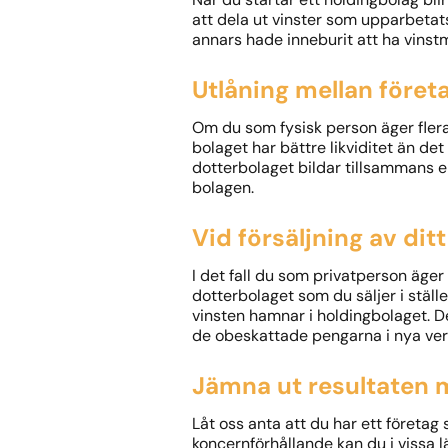
att dela ut vinster som upparbetats
annars hade inneburit att ha vinstm
Utlåning mellan föret
Om du som fysisk person äger flera
bolaget har bättre likviditet än de
dotterbolaget bildar tillsammans e
bolagen.
Vid försäljning av dit
I det fall du som privatperson äger 
dotterbolaget som du säljer i ställe
vinsten hamnar i holdingbolaget. Det
de obeskattade pengarna i nya ve
Jämna ut resultaten 
Låt oss anta att du har ett företag
koncernförhållande kan du i vissa 