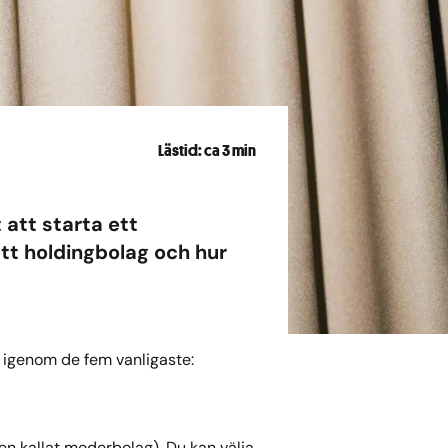
Lästid: ca 3 min
 att starta ett
ett holdingbolag och hur
vi igenom de fem vanligaste:
ven kallat moderbolag). Du kan välja