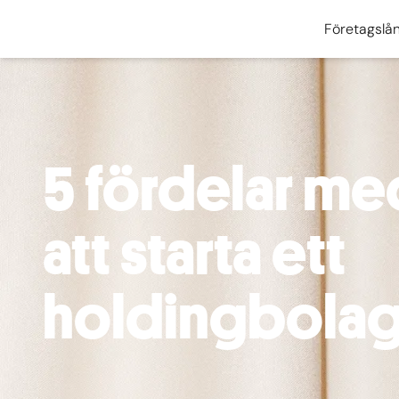
Företagslå
5 fördelar me
att starta ett
holdingbola