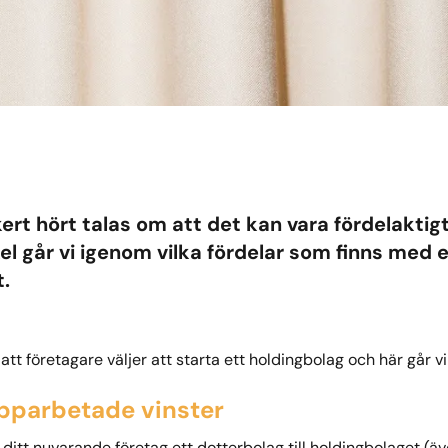
rt hört talas om att det kan vara fördelaktigt
kel går vi igenom vilka fördelar som finns med 
t.
ll att företagare väljer att starta ett holdingbolag och här går 
upparbetade vinster
r ditt nuvarande företag ett dotterbolag till holdingbolaget (ä