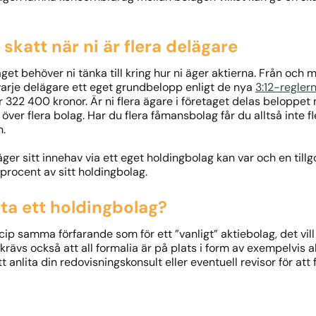
 skatt när ni är flera delägare
aget behöver ni tänka till kring hur ni äger aktierna. Från och
r varje delägare ett eget grundbelopp enligt de nya
3:12-regler
 322 400 kronor. Är ni flera ägare i företaget delas beloppet 
ver flera bolag. Har du flera fåmansbolag får du alltså inte
n.
ger sitt innehav via ett eget holdingbolag kan var och en tillg
procent av sitt holdingbolag.
rta ett holdingbolag?
ncip samma förfarande som för ett ”vanligt” aktiebolag, det vill
krävs också att all formalia är på plats i form av exempelvis 
 anlita din redovisningskonsult eller eventuell revisor för att få