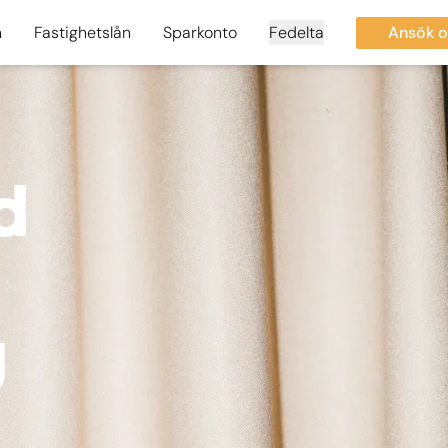
n
Fastighetslån
Sparkonto
Fedelta
Ansök o
d
g