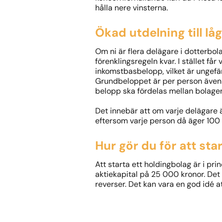
hålla nere vinsterna.
Ökad utdelning till låg
Om ni är flera delägare i dotterbol
förenklingsregeln kvar. I stället få
inkomstbasbelopp, vilket är ungefär
Grundbeloppet är per person även ö
belopp ska fördelas mellan bolage
Det innebär att om varje delägare ä
eftersom varje person då äger 100 
Hur gör du för att sta
Att starta ett holdingbolag är i pri
aktiekapital på 25 000 kronor. Det 
reverser. Det kan vara en god idé att