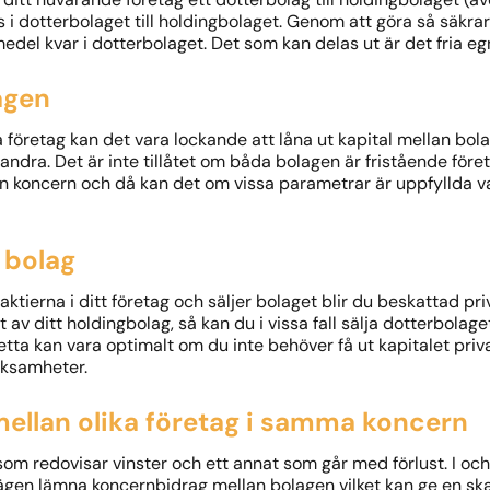
 i dotterbolaget till holdingbolaget. Genom att göra så säkrar
edel kvar i dotterbolaget. Det som kan delas ut är det fria egn
agen
 företag kan det vara lockande att låna ut kapital mellan bol
t andra. Det är inte tillåtet om båda bolagen är fristående fö
n koncern och då kan det om vissa parametrar är uppfyllda va
t bolag
aktierna i ditt företag och säljer bolaget blir du beskattad priv
t av ditt holdingbolag, så kan du i vissa fall sälja dotterbola
ta kan vara optimalt om du inte behöver få ut kapitalet privat 
rksamheter.
mellan olika företag i samma koncern
 som redovisar vinster och ett annat som går med förlust. I oc
lägen lämna koncernbidrag mellan bolagen vilket kan ge en s