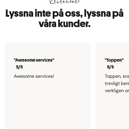
Recensioner
Lyssna inte på oss, lyssna på
våra kunder.
"Awesome services"
"Toppen"
5/5
5/5
Awesome services!
Toppen, sn
trevligt be
verkligen o