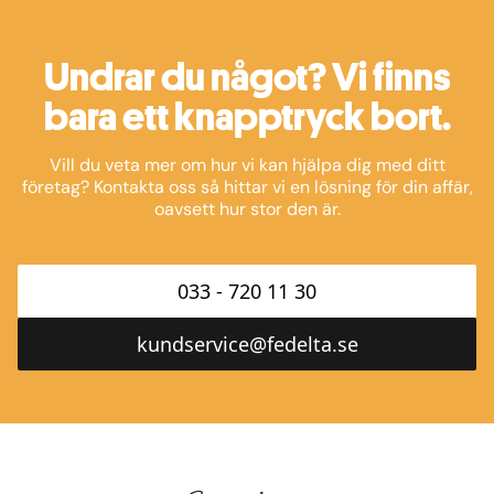
Undrar du något? Vi finns
bara ett knapptryck bort.
Vill du veta mer om hur vi kan hjälpa dig med ditt
företag? Kontakta oss så hittar vi en lösning för din affär,
oavsett hur stor den är.
033 - 720 11 30
kundservice@fedelta.se