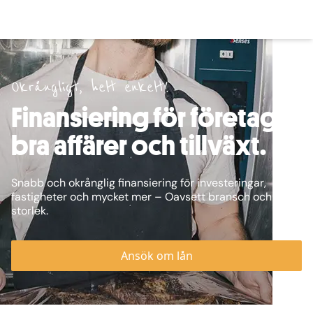
Okrångligt, helt enkelt!
Finansiering för företag,
bra affärer och tillväxt.
Snabb och okrånglig finansiering för investeringar,
fastigheter och mycket mer – Oavsett bransch och
storlek.
Ansök om lån