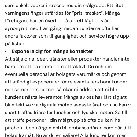
som enkelt väcker intresse hos din målgrupp. Ett litet
varningens finger utfärdas för ”pris-träsket”. Många
företagare har en övertro på att ett lågt pris är
synonymt med framgång medan kunderna ofta har
andra faktorer som tillgänglighet och service högre upp
på listan.
Exponera dig för många kontakter
Att sälja dina idéer, tjänster eller produkter handlar inte
bara om att paketera dem attraktivt. Du och din
eventuella personal är bolagets varumärke och genom
att ständigt exponera er för relevanta tänkbara kunder
och samarbetspartner så ökar ni oddsen att ni blir
kundens nästa leverantör. Många av oss har lärt sig att
bli effektiva via digitala möten senaste året och nu kan vi
snart träffas friare för luncher och fysiska möten. Se till
att träffa personer i din målgrupp så ofta du kan, ha
pitchen i benmärgen och bli ambassadören som bär ditt
bolag framåt. Nu är du en säljare! Alla luncher kommer