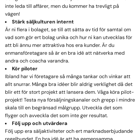
inte leda till affärer, men du kommer ha trevligt på
vägen!
Stärk säljkulturen internt
Är ni flera i bolaget, se till att sätta av tid för samtal om
vad som gör ert bolag unika och hur ni kan utvecklas för
att bli ännu mer attraktiva hos era kunder. Är du
enmansföretagare så är en bra idé att nätverka med
andra och coacha varandra.
Kör piloter
Ibland har vi företagare så många tankar och vinkar att
allt snurrar. Många bra idéer blir aldrig verklighet då det
blir ett för stort projekt att lansera dem. Våga köra pilot-
projekt! Testa nya försäljningskanaler och grepp i mindre
skala till en begränsad målgrupp. Utveckla det som
flyger och avveckla det som inte ger resultat.
Följ upp och utvärdera
Följ upp era säljaktiviteter och ert marknadserbjudande
regelbundet. En bra idé är att ha gemensamma