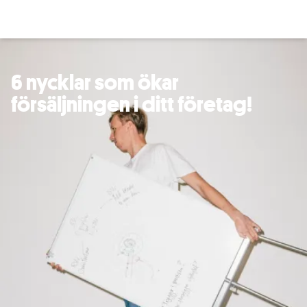
6 nycklar som ökar
försäljningen i ditt företag!