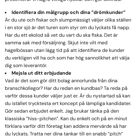
Identifiera din målgrupp och dina ”drömkunder”
Är du ute och fiskar och slumpmässigt väljer olika ställen
i en stor sjö är det turen som styr om du lyckats få napp.
Har du ett ekolod så vet du vart du ska fiska. Det är
samma sak med försäljning. Skjut inte vilt med
hagelbössan utan lägg tid på att identifiera de kunder
du verkligen vill ha och som har hög sannolikhet att välja
dig som leverantör.
Mejsla ut ditt erbjudande
Vad är det som gör ditt bolag annorlunda från dina
branschkollegor? Har du redan en kundbas? Ta reda på
varför dessa kunder väljer just er. Är du nystartad så kan
du istället trycktesta ert koncept på lämpliga kandidater.
Gör sedan erbjudet enkelt. Jag brukar tänka på den
klassiska ”hiss-pitchen”. Kan du enkelt och på en minut
förklara varför ditt företag kan addera mervärde så har
du lyckats. Tratta ner dina tankar till en snabb ”pitch”