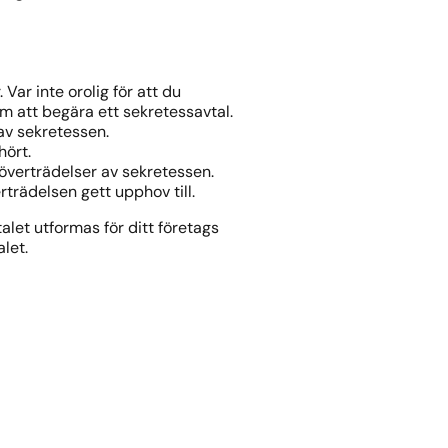
 Var inte orolig för att du
sm att begära ett sekretessavtal.
av sekretessen.
hört.
 överträdelser av sekretessen.
trädelsen gett upphov till.
let utformas för ditt företags
let.