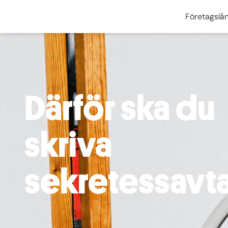
Företagslå
Därför ska du
skriva
sekretessavta