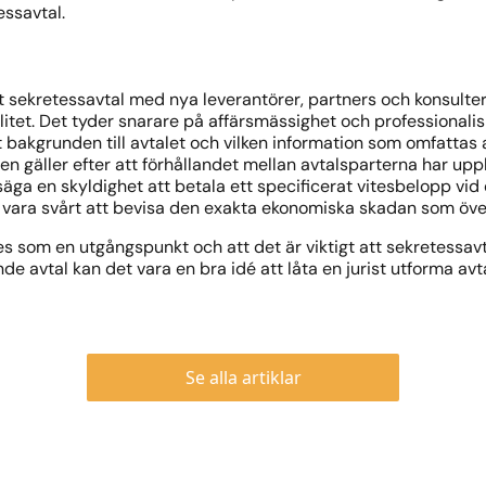
essavtal.
ett sekretessavtal med nya leverantörer, partners och konsulter.
litet. Det tyder snarare på affärsmässighet och professionali
t bakgrunden till avtalet och vilken information som omfattas 
en gäller efter att förhållandet mellan avtalsparterna har upp
 säga en skyldighet att betala ett specificerat vitesbelopp vid
 vara svårt att bevisa den exakta ekonomiska skadan som över
s som en utgångspunkt och att det är viktigt att sekretessavta
e avtal kan det vara en bra idé att låta en jurist utforma avta
Se alla artiklar