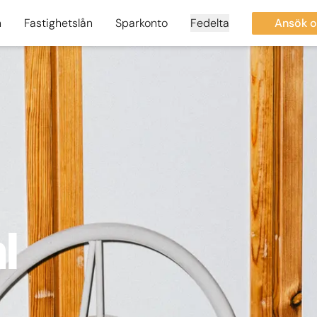
n
Fastighetslån
Sparkonto
Fedelta
Ansök o
l