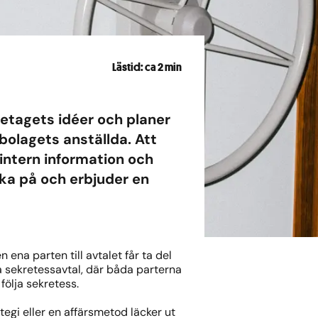
Lästid: ca 2 min
retagets idéer och planer
l bolagets anställda. Att
sintern information och
nka på och erbjuder en
 ena parten till avtalet får ta del
ga sekretessavtal, där båda parterna
följa sekretess.
egi eller en affärsmetod läcker ut