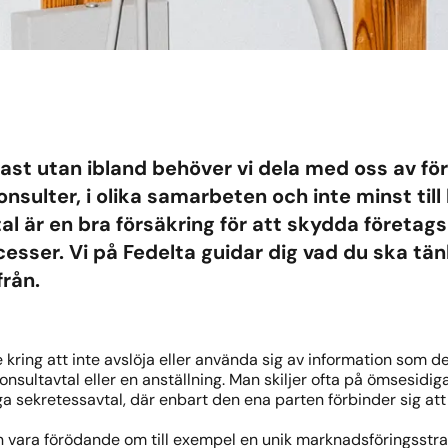
ast utan ibland behöver vi dela med oss av fö
l konsulter, i olika samarbeten och inte minst til
l är en bra försäkring för att skydda företag
ocesser. Vi på Fedelta guidar dig vad du ska tä
från.
e kring att inte avslöja eller använda sig av information som den
nsultavtal eller en anställning. Man skiljer ofta på ömsesidi
 sekretessavtal, där enbart den ena parten förbinder sig att 
 vara förödande om till exempel en unik marknadsföringsstrat