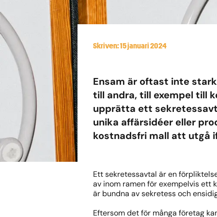
Skriven: 15 januari 2024
Ensam är oftast inte stark
till andra, till exempel til
upprätta ett sekretessavta
unika affärsidéer eller pr
kostnadsfri mall att utgå i
Ett sekretessavtal är en förpliktels
av inom ramen för exempelvis ett ko
är bundna av sekretess och ensidiga
Eftersom det för många företag kan