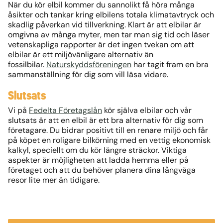
När du kör elbil kommer du sannolikt få höra många
åsikter och tankar kring elbilens totala klimatavtryck och
skadlig påverkan vid tillverkning. Klart är att elbilar är
omgivna av många myter, men tar man sig tid och läser
vetenskapliga rapporter är det ingen tvekan om att
elbilar är ett miljövänligare alternativ än
fossilbilar.
Naturskyddsföreningen
har tagit fram en bra
sammanställning för dig som vill läsa vidare.
Slutsats
Vi på
Fedelta Företagslån
kör själva elbilar och vår
slutsats är att en elbil är ett bra alternativ för dig som
företagare. Du bidrar positivt till en renare miljö och får
på köpet en roligare bilkörning med en vettig ekonomisk
kalkyl, speciellt om du kör längre sträckor. Viktiga
aspekter är möjligheten att ladda hemma eller på
företaget och att du behöver planera dina långväga
resor lite mer än tidigare.