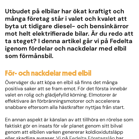
Utbudet på elbilar har ökat kraftigt och
många företag står i valet och kvalet att
byta ut tidigare diesel- och bensinkärror
mot helt elektrifierade bilar. Är du redo att
ta steget? I denna artikel går vi på Fedelta
igenom fördelar och nackdelar med elbil
som förmånsbil.
För- och nackdelar med elbil
Överväger du att köpa en elbil så finns det många
positiva saker att se fram emot. För det första innebär
valet en rolig och glädjefylld körning. Elmotorer är
effektivare än förbränningsmotorer och accelerera
snabbare eftersom alla hästkrafter nyttjas från start.
En annan aspekt är känslan av att tillhöra en rörelse som
faktiskt gör en insats för vår planet genom sitt bilval
genom att elbilen varken genererar koldioxidutsläpp
eller skadliga avgaser. Vi på
Fedelta Företagslån
har