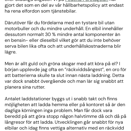
gjort det som en del av vår hållbarhetspolicy att endast
ha rena elfordon som tjänstebilar.
Därutöver får du fördelarna med en tystare bil utan
motorbuller och du mindre underhåll. En elbil innehåller
dessutom normalt 30 % mindre antal komponenter än
en bensin- eller dieselbil vilket gör att du inte behöver
serva bilen lika ofta och att underhållskostnaderna blir
lägre.
Men är allt guld och gröna skogar med att köra på el? I
början upplevde jag ofta en ”räckviddsångest”, en oro för
att batterierna skulle ta slut innan nästa laddning. Detta
var dock snabbt övergående och man lär sig snabbt att
planera sina rutter.
Antalet laddstationer byggs ut i snabb takt och finns
möjligheten att ladda hemma eller på kontoret så är den
dagliga körningen inga problem. Man får dock vara
beredd på att göra stopp någon halvtimme då och då på
långresor för att ladda. Utvecklingen går snabbt för nya
elbilar och idag finns vettiga alternativ med en räckvidd