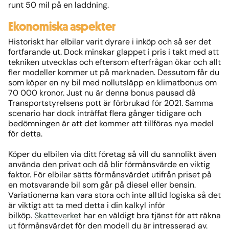
runt 50 mil på en laddning.
Ekonomiska aspekter
Historiskt har elbilar varit dyrare i inköp och så ser det
fortfarande ut. Dock minskar glappet i pris i takt med att
tekniken utvecklas och eftersom efterfrågan ökar och allt
fler modeller kommer ut på marknaden. Dessutom får du
som köper en ny bil med nollutsläpp en klimatbonus om
70 000 kronor. Just nu är denna bonus pausad då
Transportstyrelsens pott är förbrukad för 2021. Samma
scenario har dock inträffat flera gånger tidigare och
bedömningen är att det kommer att tillföras nya medel
för detta.
Köper du elbilen via ditt företag så vill du sannolikt även
använda den privat och då blir förmånsvärde en viktig
faktor. För elbilar sätts förmånsvärdet utifrån priset på
en motsvarande bil som går på diesel eller bensin.
Variationerna kan vara stora och inte alltid logiska så det
är viktigt att ta med detta i din kalkyl inför
bilköp.
Skatteverket
har en väldigt bra tjänst för att räkna
ut förmånsvärdet för den modell du är intresserad av.