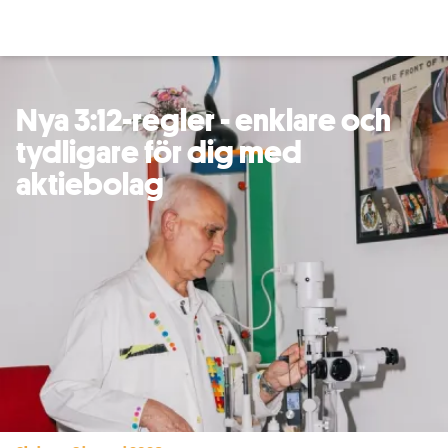
Nya 3:12-regler - enklare och
tydligare för dig med
aktiebolag