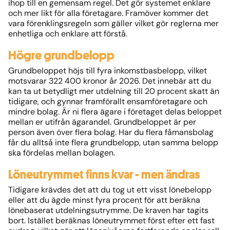
ihop till en gemensam regel. Det gör systemet enklare
och mer likt för alla företagare. Framöver kommer det
vara förenklingsregeln som gäller vilket gör reglerna mer
enhetliga och enklare att förstå.
Högre grundbelopp
Grundbeloppet höjs till fyra inkomstbasbelopp, vilket
motsvarar 322 400 kronor år 2026. Det innebär att du
kan ta ut betydligt mer utdelning till 20 procent skatt än
tidigare, och gynnar framförallt ensamföretagare och
mindre bolag. Är ni flera ägare i företaget delas beloppet
mellan er utifrån ägarandel. Grundbeloppet är per
person även över flera bolag. Har du flera fåmansbolag
får du alltså inte flera grundbelopp, utan samma belopp
ska fördelas mellan bolagen.
Löneutrymmet finns kvar - men ändras
Tidigare krävdes det att du tog ut ett visst lönebelopp
eller att du ägde minst fyra procent för att beräkna
lönebaserat utdelningsutrymme. De kraven har tagits
bort. Istället beräknas löneutrymmet först efter ett fast