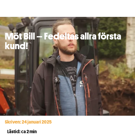
Möt Bill – Fedeltas allra första
kund!
Skriven: 24 januari 2025
Lästid: ca 2 min