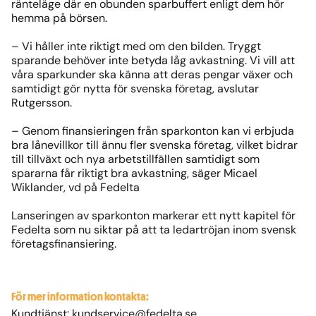
ränteläge där en obunden sparbuffert enligt dem hör
hemma på börsen.
– Vi håller inte riktigt med om den bilden. Tryggt
sparande behöver inte betyda låg avkastning. Vi vill att
våra sparkunder ska känna att deras pengar växer och
samtidigt gör nytta för svenska företag, avslutar
Rutgersson.
– Genom finansieringen från sparkonton kan vi erbjuda
bra lånevillkor till ännu fler svenska företag, vilket bidrar
till tillväxt och nya arbetstillfällen samtidigt som
spararna får riktigt bra avkastning, säger Micael
Wiklander, vd på Fedelta
Lanseringen av sparkonton markerar ett nytt kapitel för
Fedelta som nu siktar på att ta ledartröjan inom svensk
företagsfinansiering.
För mer information kontakta:
Kundtjänst:
kundservice@fedelta.se