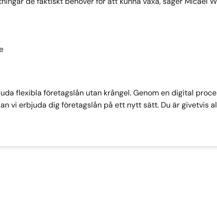
ttningar de faktiskt behöver för att kunna växa, säger Micael W
e
bjuda flexibla företagslån utan krångel. Genom en digital proc
 vi erbjuda dig företagslån på ett nytt sätt. Du är givetvis a