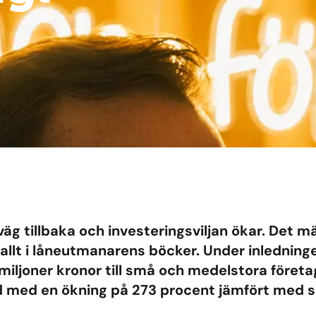
äg tillbaka och investeringsviljan ökar. Det mä
allt i låneutmanarens böcker. Under inledning
miljoner kronor till små och medelstora föret
d med en ökning på 273 procent jämfört med