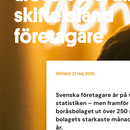
skifte bland
företagare
Skriven: 27 maj 2026
Svenska företagare är på v
statistiken – men framför 
boråsbolaget ut över 250 
bolagets starkaste måna
år.