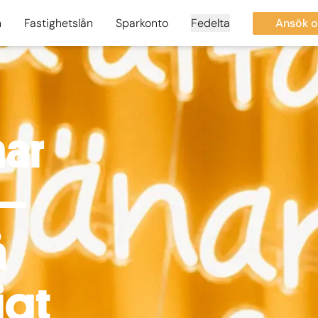
n
Fastighetslån
Sparkonto
Fedelta
Ansök o
nar
 –
å
igt