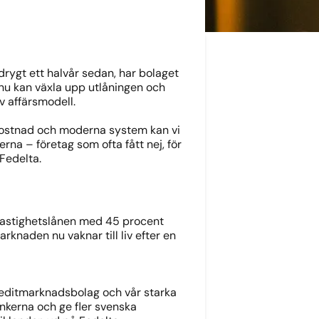
drygt ett halvår sedan, har bolaget
a nu kan växla upp utlåningen och
v affärsmodell.
skostnad och moderna system kan vi
rna – företag som ofta fått nej, för
Fedelta.
 fastighetslånen med 45 procent
knaden nu vaknar till liv efter en
 kreditmarknadsbolag och vår starka
ankerna och ge fler svenska