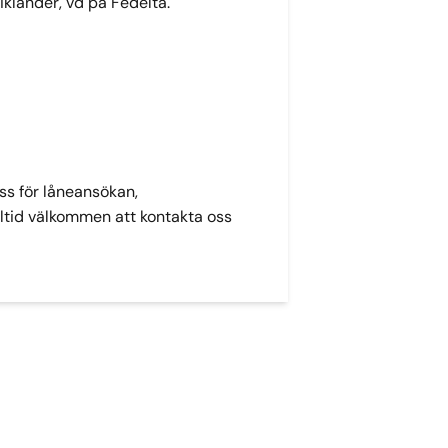
iklander, vd på Fedelta.
ess för låneansökan,
lltid välkommen att kontakta oss