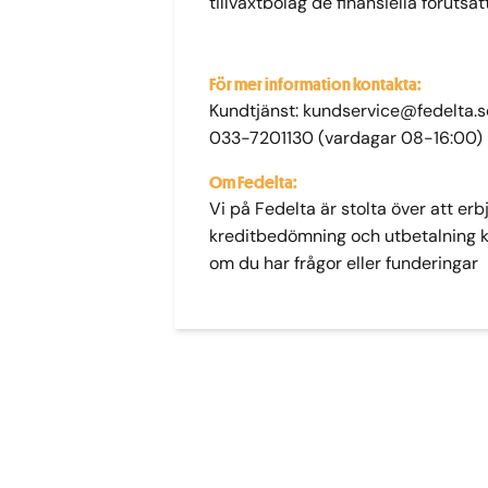
tillväxtbolag de finansiella förutsä
För mer information kontakta:
Kundtjänst:
kundservice@fedelta.s
033-7201130
(vardagar 08-16:00)
Om Fedelta:
Vi på Fedelta är stolta över att er
kreditbedömning och utbetalning kan
om du har frågor eller funderingar