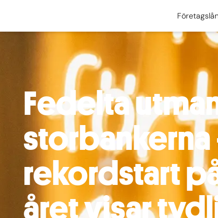
Företagslå
Fedelta utma
storbankerna
rekordstart p
året visar tydl