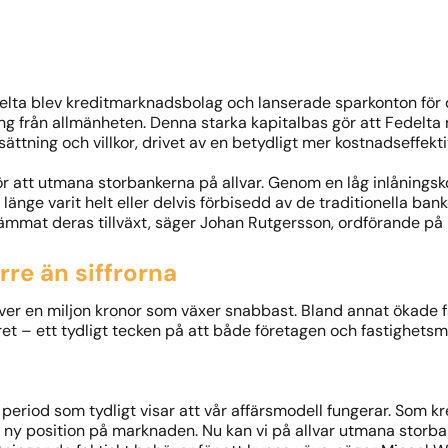
edelta blev kreditmarknadsbolag och lanserade sparkonton för 
låning från allmänheten. Denna starka kapitalbas gör att Fedelt
tning och villkor, drivet av en betydligt mer kostnadseffekti
för att utmana storbankerna på allvar. Genom en låg inlåning
nge varit helt eller delvis förbisedd av de traditionella banke
 hämmat deras tillväxt, säger Johan Rutgersson, ordförande på 
rre än siffrorna
 över en miljon kronor som växer snabbast. Bland annat ökade
t – ett tydligt tecken på att både företagen och fastighetsmar
k period som tydligt visar att vår affärsmodell fungerar. Som
elt ny position på marknaden. Nu kan vi på allvar utmana storb