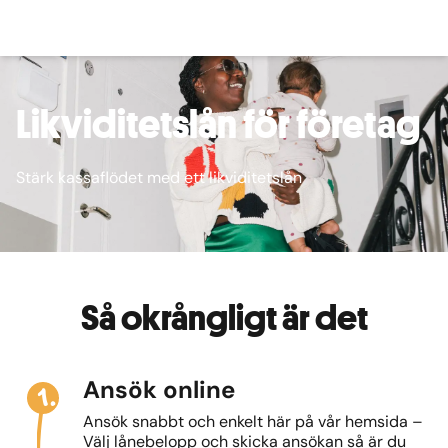
Likviditetslån för företag
Stärk kassaflödet med ett likviditetslån
Så okrångligt är det
1.
Ansök online
Ansök snabbt och enkelt här på vår hemsida –
Välj lånebelopp och skicka ansökan så är du